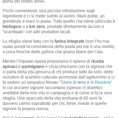
prima del nostro arrivo.
Pochi convenevoli, una piccola introduzione sugli
ingredienti e ci si mette subito al lavoro. Mani pulite, un
grembiule e mani in pasta. Tutto quello che viene utilizzato è
biologico
o a
km zero
, prodotto direttamente da loro o
“scambiato” con altri produttori locali.
La sfoglia viene fatta con la
farina integrale
(non l’ho mai
usata quindi la consistenza della pasta per me è una novità)
e uova fresche delle galline che girano libere per l’aia.
Mentre l’impasto riposa prepariamo il ripieno di
ricotta
spinaci
e
parmigiano
e chiacchieriamo con la signora che
ci parla della vita genuina di chi produce tutto da solo, delle
iniziative di scambio culturale promosse dall’agriturismo e ci
fa vedere un simpatico filmato "
Storie di terra e di Rezdore
"
in cui anziane signore raccontano (spesso in dialetto)
aneddoti della loro vita in campagna e di come si fa la vera
sfoglia. Uno spaccato della vita emiliana di 60 anni fa
davvero carino soprattutto per chi, forse, rivede in quelle
signore la propria nonna.