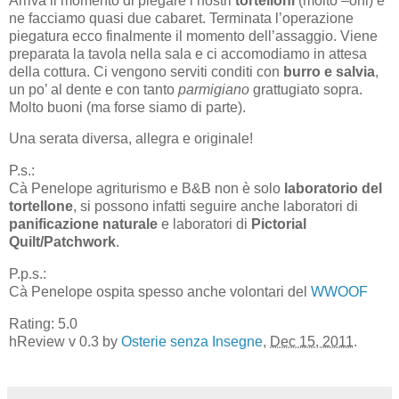
Arriva il momento di piegare i nostri
tortelloni
(molto –oni) e
ne facciamo quasi due cabaret. Terminata l’operazione
piegatura ecco finalmente il momento dell’assaggio. Viene
preparata la tavola nella sala e ci accomodiamo in attesa
della cottura. Ci vengono serviti conditi con
burro e salvia
,
un po’ al dente e con tanto
parmigiano
grattugiato sopra.
Molto buoni (ma forse siamo di parte).
Una serata diversa, allegra e originale!
P.s.:
Cà Penelope agriturismo e B&B non è solo
laboratorio del
tortellone
, si possono infatti seguire anche laboratori di
panificazione naturale
e laboratori di
Pictorial
Quilt/Patchwork
.
P.p.s.:
Cà Penelope ospita spesso anche volontari del
WWOOF
Rating:
5.0
hReview v
0.3
by
Osterie senza Insegne
,
Dec 15, 2011
.