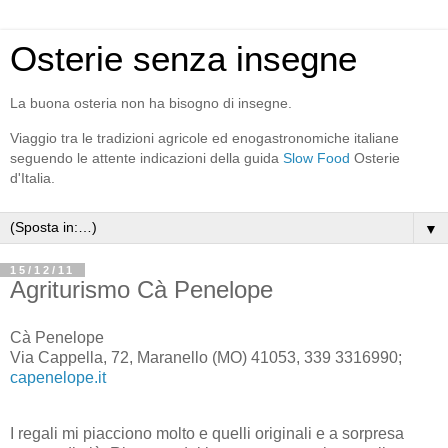
Osterie senza insegne
La buona osteria non ha bisogno di insegne.
Viaggio tra le tradizioni agricole ed enogastronomiche italiane
seguendo le attente indicazioni della guida
Slow Food
Osterie
d'Italia.
▼
15/12/11
Agriturismo Cà Penelope
Cà Penelope
Via Cappella, 72
,
Maranello
(
MO
)
41053
,
339 3316990
;
capenelope.it
I regali mi piacciono molto e quelli originali e a sorpresa