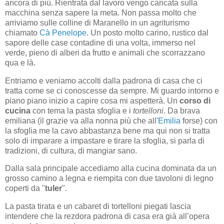
ancora di più. Rientrata dal lavoro vengo caricata sulla
macchina senza sapere la meta. Non passa molto che
arriviamo sulle colline di Maranello in un agriturismo
chiamato
Cà Penelope
. Un posto molto carino, rustico dal
sapore delle case contadine di una volta, immerso nel
verde, pieno di alberi da frutto e animali che scorrazzano
qua e là.
Entriamo e veniamo accolti dalla padrona di casa che ci
tratta come se ci conoscesse da sempre. Mi guardo intorno e
piano piano inizio a capire cosa mi aspetterà. Un
corso di
cucina
con tema la pasta sfoglia e i
tortelloni
. Da brava
emiliana (il grazie va alla nonna più che all'
Emilia
forse) con
la sfoglia me la cavo abbastanza bene ma qui non si tratta
solo di imparare a impastare e tirare la sfoglia, si parla di
tradizioni, di cultura, di mangiar sano.
Dalla sala principale accediamo alla cucina dominata da un
grosso camino a legna e riempita con due tavoloni di legno
coperti da "
tuler
".
La pasta tirata e un cabaret di tortelloni piegati lascia
intendere che la rezdora padrona di casa era già all’opera